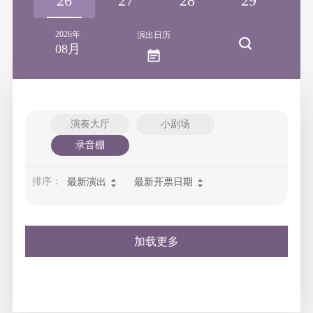
25
26
27
28
29
3
2026年
演出日历
08月
演奏大厅
小剧场
录音棚
排序：
最新演出
最新开票日期
加载更多