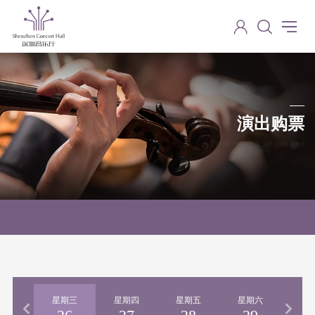
演出购票
Performance ticket purchase
期二
星期三
星期四
星期五
星期六
星