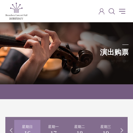
演出购票
Performance ticket purchase
期六
星期日
星期一
星期二
星期三
星