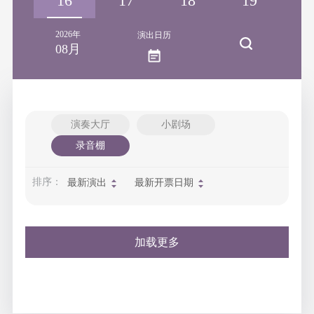
15
16
17
18
19
2
2026年
演出日历
08月
演奏大厅
小剧场
录音棚
排序：
最新演出
最新开票日期
加载更多