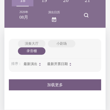
17
18
19
20
21
2
2026年
演出日历
08月
演奏大厅
小剧场
录音棚
排序：
最新演出
最新开票日期
加载更多