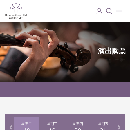
演出购票
Performance ticket purchase
期一
星期二
星期三
星期四
星期五
星