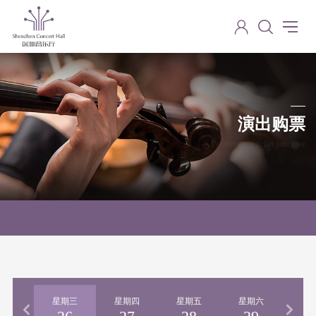
演出购票
Performance ticket purchase
期二
星期三
星期四
星期五
星期六
星