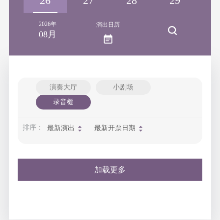
25
26
27
28
29
3
2026年
演出日历
08月
演奏大厅
小剧场
录音棚
排序：
最新演出
最新开票日期
加载更多