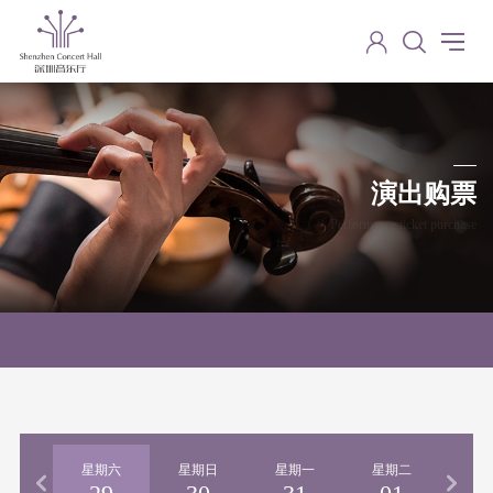
演出购票
Performance ticket purchase
期五
星期六
星期日
星期一
星期二
星