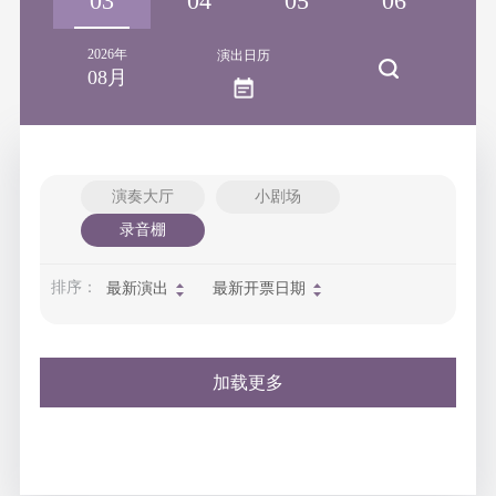
02
03
04
05
06
2026年
演出日历
08月
演奏大厅
小剧场
录音棚
排序：
最新演出
最新开票日期
加载更多