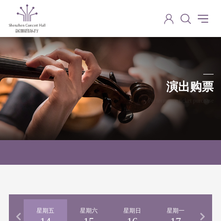
演出购票
Performance ticket purchase
期四
星期五
星期六
星期日
星期一
星