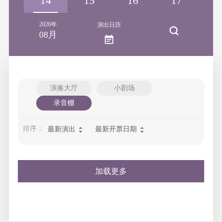
13
14
15
16
17
1
2026年
演出日历
08月
演奏大厅
小剧场
录音棚
排序：
最新演出
最新开票日期
加载更多