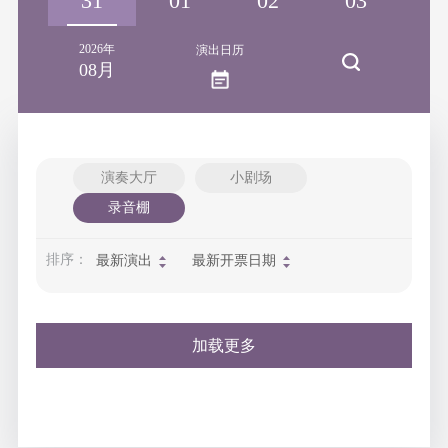
30
31
01
02
03
0
2026年
演出日历
08月
演奏大厅
小剧场
录音棚
排序：
最新演出
最新开票日期
加载更多