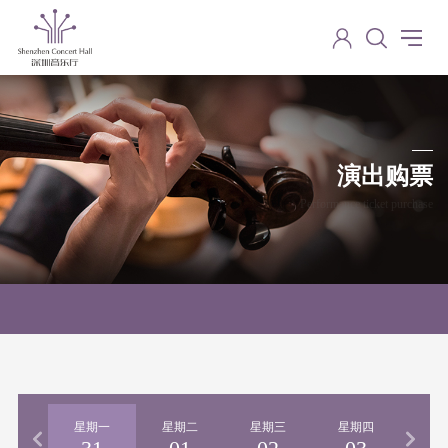
演出购票
Performance ticket purchase
期日
星期一
星期二
星期三
星期四
星