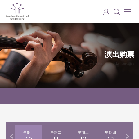
演出购票
Performance ticket purchase
期日
星期一
星期二
星期三
星期四
星