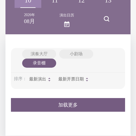
09
10
11
12
13
1
2026年
演出日历
08月
演奏大厅
小剧场
录音棚
排序：
最新演出
最新开票日期
加载更多