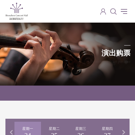
演出购票
Performance ticket purchase
期日
星期一
星期二
星期三
星期四
星