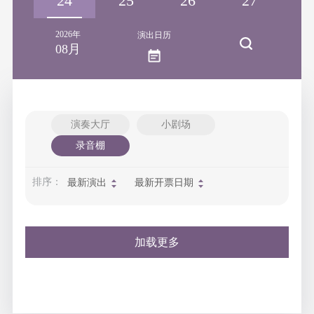
23
24
25
26
27
2
2026年
演出日历
08月
演奏大厅
小剧场
录音棚
排序：
最新演出
最新开票日期
加载更多