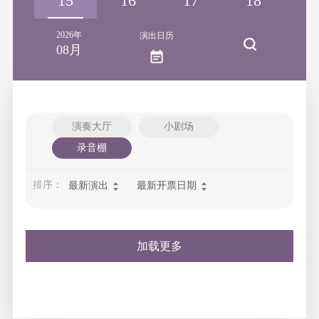
14
15
16
17
18
1
2026年
演出日历
08月
演奏大厅
小剧场
录音棚
排序：
最新演出
最新开票日期
加载更多