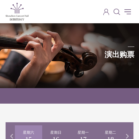
演出购票
Performance ticket purchase
期五
星期六
星期日
星期一
星期二
星