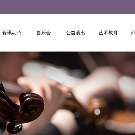
资讯动态
喜乐会
公益演出
艺术教育