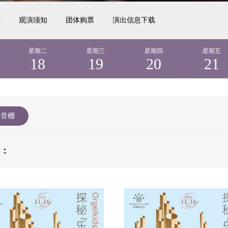
南
观演须知
团体购票
演出信息下载
星期二
星期三
星期四
星期五
18
19
20
21
录音棚