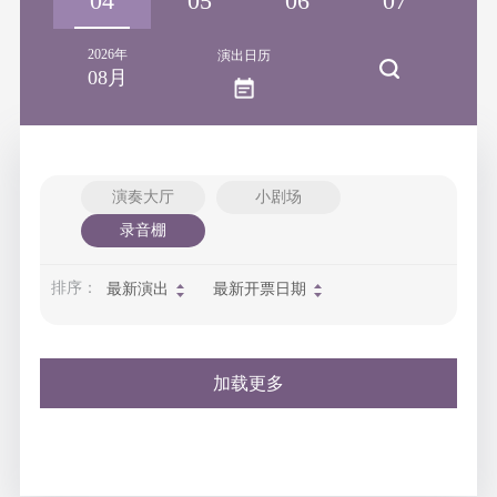
03
04
05
06
07
2026年
演出日历
08月
演奏大厅
小剧场
录音棚
排序：
最新演出
最新开票日期
加载更多