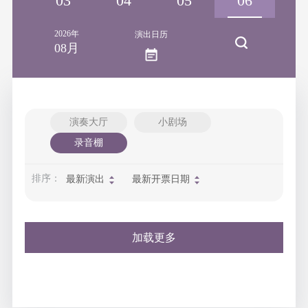
02
03
04
05
06
2026年
演出日历
08月
演奏大厅
小剧场
录音棚
排序：
最新演出
最新开票日期
加载更多