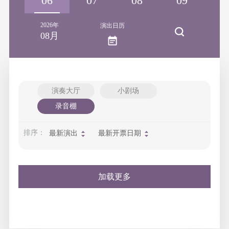
06
07
08
09
1
2026年
演出日历
08月
演奏大厅
小剧场
录音棚
排序：
最新演出
最新开票日期
加载更多