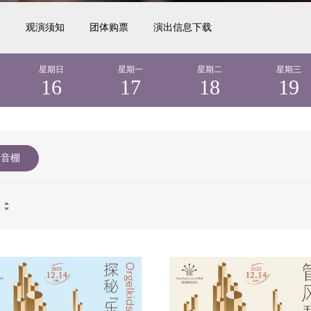
南
观演须知
团体购票
演出信息下载
星期日
星期一
星期二
星期三
16
17
18
19
录音棚