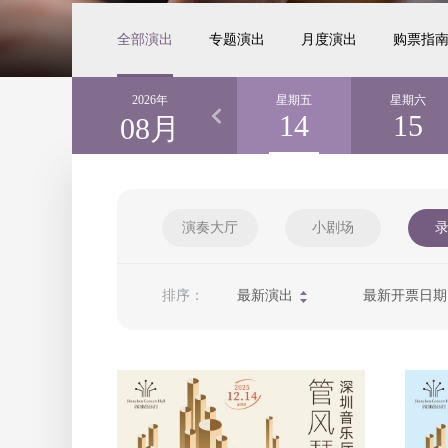
全部演出
专题演出
月度演出
购票指
星期三
2026年
星期四
星期五
星期六
12
13
14
15
08月
演奏大厅
小剧场
排序：
最新演出
最新开票日期