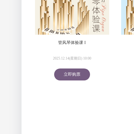
管风琴体验课 I
2025.12.14(星期日) 10:00
立即购票