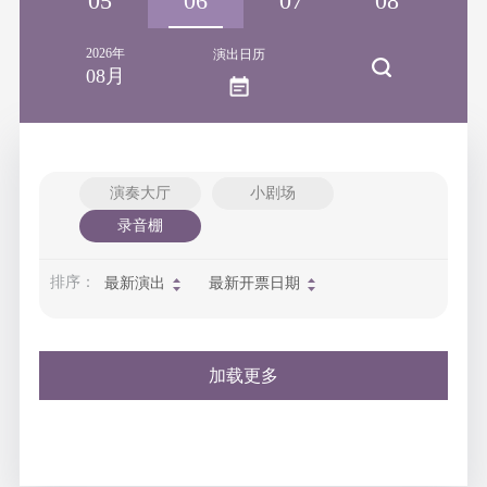
04
05
06
07
08
2026年
演出日历
08月
演奏大厅
小剧场
录音棚
排序：
最新演出
最新开票日期
加载更多