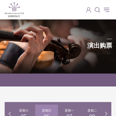
演出购票
Performance ticket purchase
期五
星期六
星期日
星期一
星期二