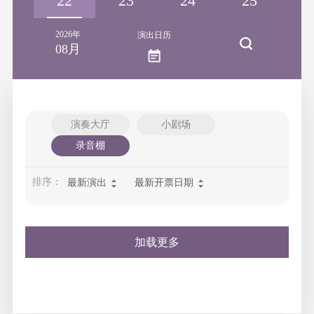
21
22
23
24
25
2
2026年
演出日历
08月
演奏大厅
小剧场
录音棚
排序：
最新演出
最新开票日期
加载更多