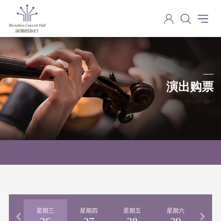
演出购票
Performance ticket purchase
期二
星期三
星期四
星期五
星期六
星