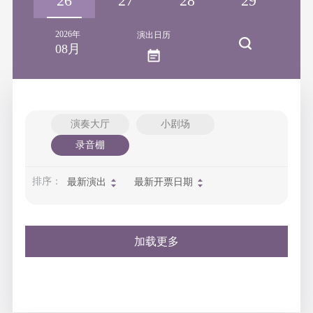
25
26
27
28
29
3
2026年
演出日历
08月
演奏大厅
小剧场
录音棚
排序：
最新演出
最新开票日期
加载更多