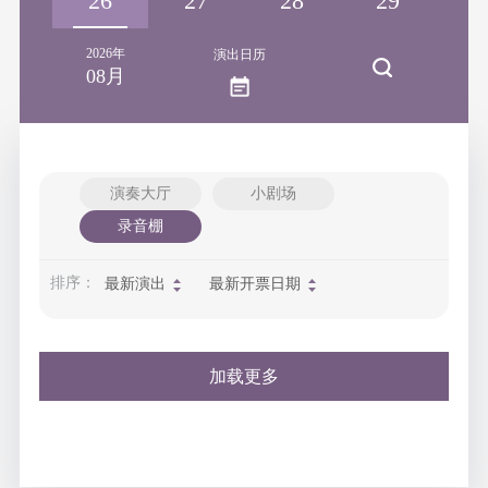
25
26
27
28
29
3
2026年
演出日历
08月
演奏大厅
小剧场
录音棚
排序：
最新演出
最新开票日期
加载更多