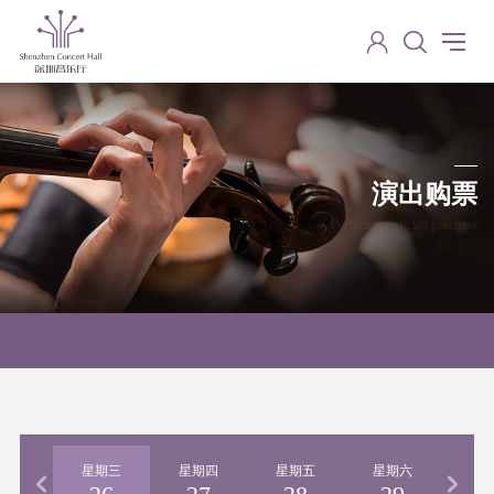
演出购票
Performance ticket purchase
期二
星期三
星期四
星期五
星期六
星