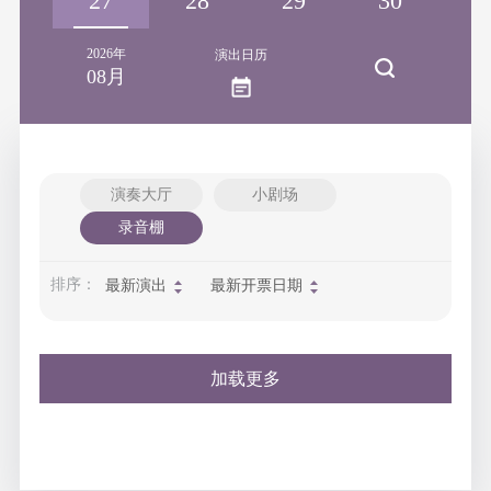
26
27
28
29
30
3
2026年
演出日历
08月
演奏大厅
小剧场
录音棚
排序：
最新演出
最新开票日期
加载更多