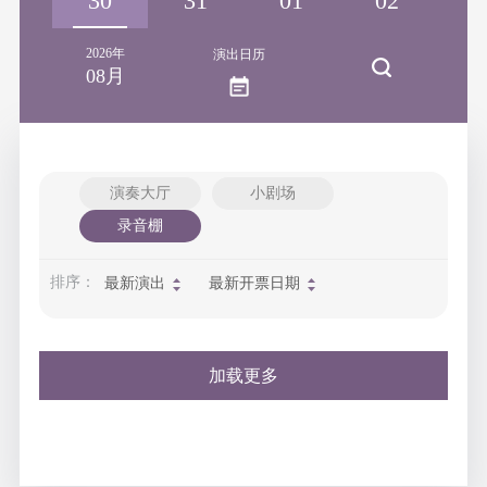
29
30
31
01
02
0
2026年
演出日历
08月
演奏大厅
小剧场
录音棚
排序：
最新演出
最新开票日期
加载更多