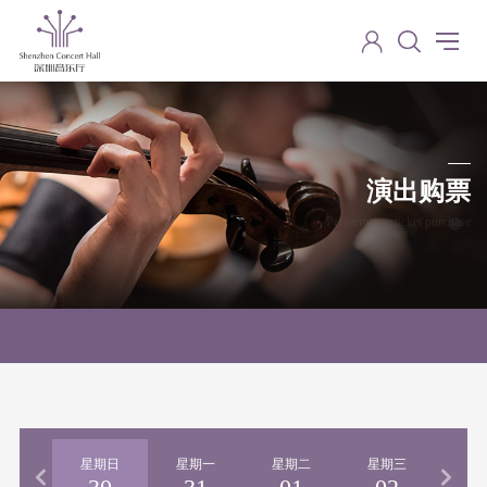
演出购票
Performance ticket purchase
期六
星期日
星期一
星期二
星期三
星