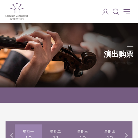
演出购票
Performance ticket purchase
期日
星期一
星期二
星期三
星期四
星