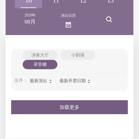
09
10
11
12
13
1
2026年
演出日历
08月
演奏大厅
小剧场
录音棚
排序：
最新演出
最新开票日期
加载更多