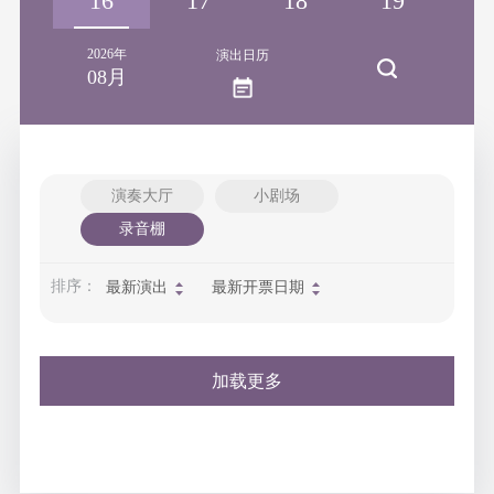
15
16
17
18
19
2
2026年
演出日历
08月
演奏大厅
小剧场
录音棚
排序：
最新演出
最新开票日期
加载更多