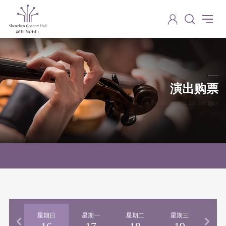
演出购票
Performance ticket purchase
期六
星期日
星期一
星期二
星期三
星