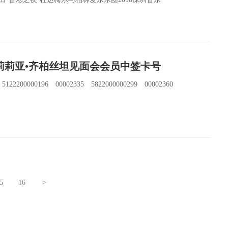
rform/view/id/2194。与此同时，第五届莲花山草地音乐节“柏林爱乐乐团”现场直播
会员长期以来对音乐厅工作的大力支持，我们为会员争
——莉莉亚•齐柏丝坦见面会会员中签卡号
3 5122200000196 00002335 5822000000299 00002360
5
16
>