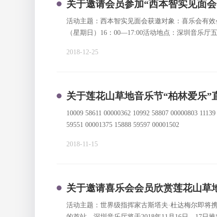
关于邀请会员参加“西本智实见面会
活动主题：西本智实见面会获邀对象：喜乐会有效会员
（星期日）16：00—17:00活动地点：深圳音乐
先到先得，送完即止。◎入场时，可入座小剧场前
2018-12-25
有效会员即日起可在深圳音乐厅官网www.szy
关于莲花山草地音乐节“柏林爱乐”
10009 58611 00000362 10992 58807 00000803 11139
59551 00001375 15888 59597 00001502
2018-11-15
关于邀请喜乐会会员欣赏莲花山草地
活动主题：世界级指挥家古斯塔夫·杜达梅尔即将
的首站。深圳音乐厅将于2018年11月16日、17日