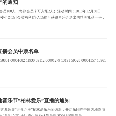
”的通知
100人（每张会员卡可入场2人）活动时间：2018年12月30日
厅五楼小剧场 [会员福利]◎入场前可获得喜乐会送出的精美礼品一份，
排会员专属区域，座位数量有限，坐满即止。 报名方式：1、喜乐会
直播会员中票名单
 58851 00001082 11930 59112 00001279 13191 59528 00001357 13961
音乐节“柏林爱乐”直播的通知
携古典乐界“无冕之王”柏林爱乐乐团访深，开启乐团在中国内地巡演
推出“首彩之夜·杜达梅尔与柏林爱乐乐团2018深圳音乐