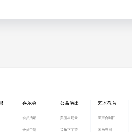
息
喜乐会
公益演出
艺术教育
会员活动
美丽星期天
童声合唱团
会员申请
音乐下午茶
国乐当潮