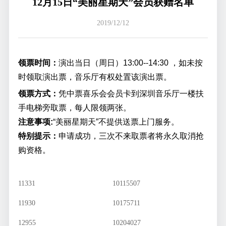
12月15日“美丽星期天”会员获赠名单
2019/12/12
领票时间：
演出当日（周日）13:00--14:30 ，如未按
时领取演出票，音乐厅有权处置该演出票。
领票方式：
凭中票喜乐会会员卡到深圳音乐厅一楼扶
手电梯旁取票，每人限领两张。
注意事项:
“美丽星期天”不提供送票上门服务。
特别提示：
申请成功，三次不来取票者将永久取消抢
购资格。
11331
10115507
11930
10175711
12955
10204027