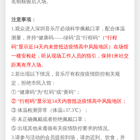
名制核验后入场。
注意事项：
1.观众进入深圳音乐厅必须科学佩戴口罩，配合体温
测量，并持“健康码——绿码”且“行程码”
（“行程
码”显示近14天内未曾抵达疫情高中风险地区）在场馆
一楼安检处，听从现场工作人员的指引，保持1米社交
距离有序入场。
2.若出现以下情况，音乐厅有权按疫情防控相关规
定，拒绝市民入馆：
① “健康码”为“红码”或“黄码”；
② “行程码”显示近14天内曾抵达疫情高中风险地区；
③ 体温检测异常（体温≥37.3℃）；
④ 未正确佩戴或者拒绝佩戴口罩；
⑤ 出现其他未遵循有关疫情防控要求的情况。
3.请参与活动的会员提前到场，请勿迟到、饮食，并