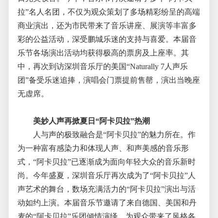
拉”名人名团，不仅为观众策划了多场精彩纷呈的高端
商业演出，还为市民带来了音乐讲座、展演等丰富多
彩的公益活动，深受鹏城乐迷的支持与喜爱。本届音
乐节各场演出活动均获得极高的票房及上座率。其
中，再次到访深圳音乐厅的美国“Naturally 7人声乐
团”备受乐迷追捧，演唱会门票提前售罄，演出当晚座
无虚席。
美妙人声再掀夏日“阿卡贝拉”热潮
人与声的极致融合是“阿卡贝拉”的魅力所在。作
为一种富有感染力和体现人声、和声美感的音乐形
式，“阿卡贝拉”已逐渐成为面向年轻大众的音乐新时
尚。今年盛夏，深圳音乐厅再次成为了“阿卡贝拉”人
声艺术的舞台，数场充满活力的“阿卡贝拉”演出与活
动如约上演。本届音乐节邀请了来自德国、美国和丹
麦的“阿卡贝拉”乐团倾情演绎，为观众带来了风格各