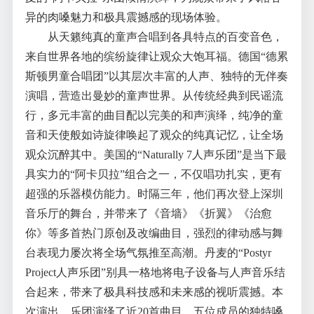
异的肉嗓魅力和极具震撼感的现场体验。
从天籁纯真的童声合唱到各具特点的百变音色，
来自世界各地的缤纷旋律让观众大饱耳福。德国“德累
斯顿男童合唱团”以其层次丰富的人声、独特的无伴奏
演唱，营造出曼妙的童声世界。从传统经典到民谣流
行，多元丰富的曲目配以完美的和声演绎，纯净的童
音和天使般如诗旋律唤起了观众的纯真记忆，让全场
观众沉醉其中。美国的“Naturally 7人声乐团”是当下最
具实力的“阿卡贝拉”组合之一，不仅唱功扎实，更有
超强的乐器模仿能力。时隔三年，他们再次登上深圳
音乐厅的舞台，并带来了《音墙》《折翼》《治愈
你》等多首热门原创及改编曲目，强烈的律动感与舞
台表现力屡次将全场气氛推至高潮。丹麦的“Postyr
Project人声乐团”别具一格地将电子设备与人声音乐结
合起来，带来了极具科技感和未来感的视听震撼。本
次演出，乐团演绎了近20首曲目，五位成员的独特嗓