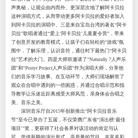
声奥秘，让观众由内而外、更深层次地了解阿卡贝拉
这种演唱方式，从而带动更多阿卡贝拉的爱好者加入
到阿卡贝拉的演唱中。三是来自宝岛台湾的著名“阿卡
贝拉”歌唱者通过“爱上‘阿卡贝拉’儿童夏令营”，带来
了创意开发的教育模式，让孩子们在轻松的“游戏”氛
围中，了解乐理，认识音符，通往时下最热门“阿卡贝
拉”艺术的大门。四是大师班邀请了“Naturally 7人声乐
团”和“Postyr Project人声乐团”作为演唱大师，分享他
们的音乐学习故事。在互动环节，大师们现场解答了
观众在合唱中遇到的一些困惑，并通过合唱示范和指
导教学让乐迷近距离感受大师风范，亲身体会合唱之
美、音乐之美。
深圳音乐厅自2015年创新推出“阿卡贝拉音乐
节”至今已举办了五届，不仅荣膺广东省“演出榜‘最佳
项目’”奖，更获得了社会各界对该活动的肯定与认
可。凭借新颖的演出形式、高质量的节目、丰富多彩