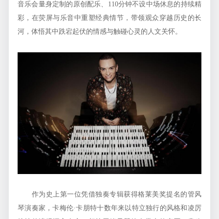
音乐会量身定制的原创配乐、110分钟不设中场休息的持续精
彩，在荧屏与乐音中重塑经典情节，带领观众穿越历史的长
河，体悟其中跌宕起伏的情感与触碰心灵的人文关怀。
作为史上第一位凭借独奏专辑获得格莱美奖提名的管风
琴演奏家，卡梅伦·卡朋特十数年来以特立独行的风格和凌厉