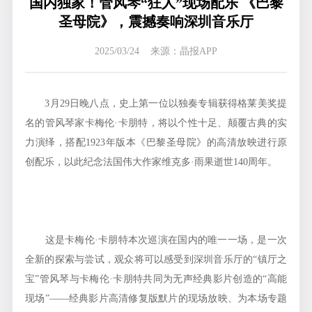
国内独家！管风琴“狂人”现场配乐 《巴黎
圣母院》，震撼奏响深圳音乐厅
2025/03/24 来源：晶报APP
3月29日晚八点，史上第一位以独奏专辑获得格莱美奖提
名的管风琴家卡梅伦·卡朋特，将以个性十足、颠覆古典的实
力演绎，搭配1923年版本《巴黎圣母院》的高清放映进行原
创配乐，以此纪念法国伟大作家维克多·雨果逝世140周年。
这是卡梅伦·卡朋特本次巡演在国内的唯一一场，是一次
全新的探索与尝试，观众将可以感受到深圳音乐厅的“镇厅之
宝”管风琴与卡梅伦·卡朋特共同为无声经典影片创造的“高能
现场”——经典影片高清修复版默片的现场放映、为本场专题