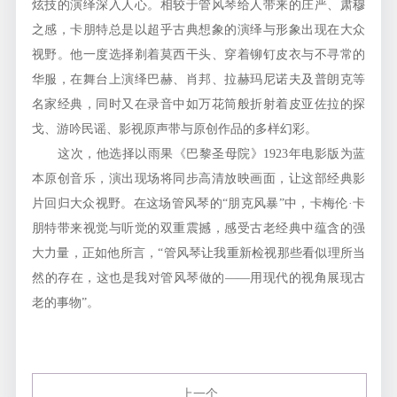
炫技的演绎深入人心。相较于管风琴给人带来的庄严、肃穆
之感，卡朋特总是以超乎古典想象的演绎与形象出现在大众
视野。他一度选择剃着莫西干头、穿着铆钉皮衣与不寻常的
华服，在舞台上演绎巴赫、肖邦、拉赫玛尼诺夫及普朗克等
名家经典，同时又在录音中如万花筒般折射着皮亚佐拉的探
戈、游吟民谣、影视原声带与原创作品的多样幻彩。
这次，他选择以雨果《巴黎圣母院》1923年电影版为蓝
本原创音乐，演出现场将同步高清放映画面，让这部经典影
片回归大众视野。在这场管风琴的“朋克风暴”中，卡梅伦·卡
朋特带来视觉与听觉的双重震撼，感受古老经典中蕴含的强
大力量，正如他所言，“管风琴让我重新检视那些看似理所当
然的存在，这也是我对管风琴做的——用现代的视角展现古
老的事物”。
上一个