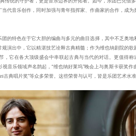
古典传统的守护者，更是音乐边界的开拓者。如今，乐团已凭借多
广当代音乐创作，同时加强与青年指挥家、作曲家的合作，成为
团的特色在于它大胆的编曲与多元的曲目选择，其中不乏奥地利
常规演出中，它以精湛技艺诠释古典精髓；作为维也纳剧院的歌
节，它在各大顶级盛会中串联起古典与当代的对话。更值得称道
影视音乐领域声名鹊起，“维也纳好莱坞”晚会上与奥斯卡获奖作
“Opus古典唱片奖”等众多荣誉。这些荣誉与认可，皆是乐团艺术水