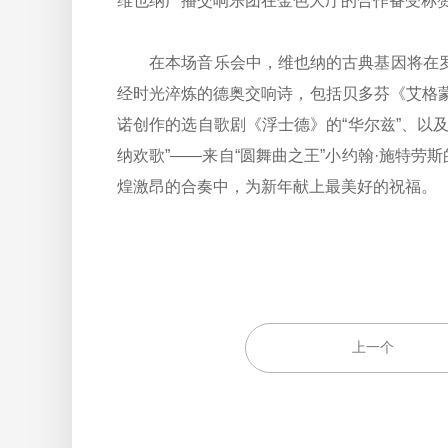
维也纳广播交响乐团在金色大厅的合作备受称
在本场音乐会中，维也纳的古典基因将在罗
经时光淬炼的德奥交响诗，包括贝多芬《艾格蒙
诺创作的选自歌剧《浮士德》的“华尔兹”、以
纳欢歌”——来自“圆舞曲之王”小约翰·施特
煌激昂的合奏中，为新年献上最美好的祝福。
上一个