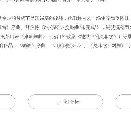
赞，这也让即将到来的这场新年音乐会更加令人期待。
雷尔的带领下呈现崭新的诠释，他们将带来一场集齐德奥风骨、
特》序曲、舒伯特《b小调第八交响曲“未完成”》，铺就沉稳
及奥芬巴赫《康康舞曲》（选自轻歌剧《地狱中的奥菲欧》）等
劳斯的作品，《蝙蝠》序曲、《闲聊波尔卡》、《奥菲欧四对舞》与
返回列表