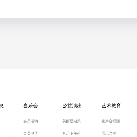
息
喜乐会
公益演出
艺术教育
会员活动
美丽星期天
童声合唱团
会员申请
音乐下午茶
国乐当潮