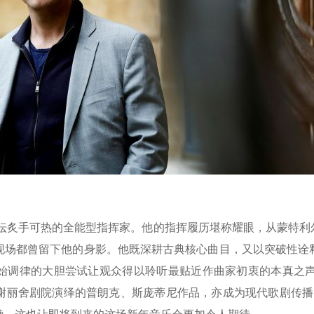
炙手可热的全能型指挥家。他的指挥履历堪称耀眼，从蒙特利
现场都曾留下他的身影。他既深耕古典核心曲目，又以突破性诠
始调律的大胆尝试让观众得以聆听最贴近作曲家初衷的本真之声
丽舍剧院演绎的普朗克、斯庞蒂尼作品，亦成为现代歌剧传播的典