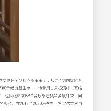
尔交响乐团到捷克爱乐乐团，从维也纳国家歌剧
释赋予经典新生命——他曾用古乐器演绎《塞维
，也因此斩获BBC音乐杂志奖等多项殊荣；同
范。在2019至2020乐季中，罗雷尔首次与