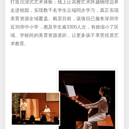
打造沉浸式艺术体验；线上让高雅艺术跨越物理边界
走进校园，实现
数
千
名学生云端同步学习，真正实现
美育资源
全域覆盖
。截至
目前
，该项目已服务
深圳
市
近
30
所中小学，惠及学生逾
3300
人次，有效缩小了区
域、学校间的美育资源差距，让更多孩子享受优质艺
术教育。