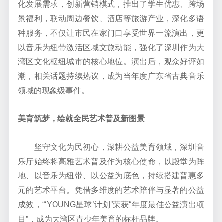
化发展需求，创新营销模式，推出了学生优惠、跨场
景福利，联动周边餐饮、酒店等旅游产业，深化多语
种服务，不仅让市民在家门口享受世界一流演出，更
以音乐为纽带激活区域文旅动能，强化了深圳作为大
湾区文化枢纽城市的核心地位。演出后，观众好评如
潮，相关话题持续热议，成为当年度广东省古典音乐
领域的现象级事件。
美育筑梦，绘就全民艺术普及新图景
坚守文化为民初心，深耕公益美育领域，
深圳音
乐厅始终将高雅艺术普及作为核心使命，
以殿堂为阵
地、以音乐为纽带、以公益为底色，持续搭建普惠多
元的艺术平台
。凭借多维度的艺术陪伴与显著的公益
成效，
“‘
YOUNG
星球
’
计划
”
荣获
“年度
最佳公益演出项
目
”
，成为大湾区青少年美育的标杆品牌。