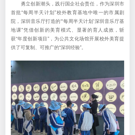
勇立创新潮头，践行国企社会责任，
作为深圳市
首批
“
每周半天计划
”
校外教育基地中唯一的市属剧
院
，深圳音乐厅打造的
“‘
每周半天计划
’
深圳音乐厅基
地课
”
凭借创新的美育模式、显著的育人成效，斩
获
“
年度创新项目
”
，为公共文化场馆开展校外美育提
供了可复制、可推广的
“
深圳经验
”
。