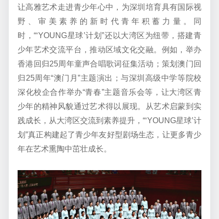
让高雅艺术走进青少年心中，为深圳培育具有国际视
野、审美素养的新时代青年积蓄力量。同
时，
“‘
YOUNG
星球
’
计划
”还
以大湾区为纽带，搭建青
少年艺术交流平台，推动区域文化交融。例如，
举办
香港回归
25
周年童声合唱歌词征集活动
；
策划澳门回
归
25
周年
“
澳门月
”
主题演出；与深圳高级中学等院校
深化校企合作举办
“
青春
”
主题音乐会等，让大湾区青
少年的精神风貌通过艺术得以展现。从艺术启蒙到实
践成长，从大湾区交流到素养提升，
“‘
YOUNG
星球
’
计
划
”
真正构建起了青少年友好型剧场生态，
让更多青少
年在艺术熏陶中茁壮成长
。