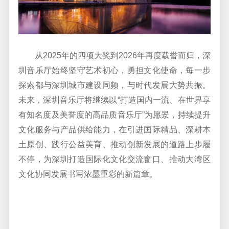
从
2
025
年的四项大奖到
2026
年
再度载誉而归
，深
圳音乐厅始终坚守艺术初心，勇担文化使命，每一步
探索都与深圳城市建设同频，与时代发展大势共振。
未来，深圳音乐厅将继续以
“
打造国内一流、在世界享
有知名度及美誉度的高品质音乐厅
”
为愿景，持续提升
文化服务与产品供给能力，在引进国际精品、深耕本
土原创、践行公益美育、推动创新发展的道路上步履
不停，为深圳打造国际化文化交流窗口、推动大湾区
文化协同
发展
书写浓墨重彩的新篇章。