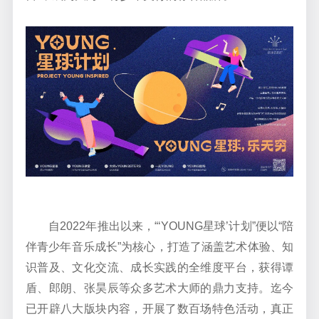
自
2022
年推出以来，
“‘
YOUNG
星球
’
计划
”
便以
“
陪
伴青少年音乐成长
”
为核心，打造了涵盖艺术体验、知
识普及、文化交流、成长实践的全维度平台，获得
谭
盾
、郎朗、张昊辰等众多艺术大师的鼎力支持。迄今
已开辟
八
大版块内容，开展了
数百
场特色活动，真正