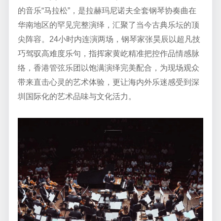
的音乐“马拉松”，是拉赫玛尼诺夫全套钢琴协奏曲在
华南地区的罕见完整演绎，汇聚了当今古典乐坛的顶
尖阵容。24小时内连演两场，钢琴家张昊辰以超凡技
巧驾驭高难度乐句，指挥家黄屹精准把控作品情感脉
络，香港管弦乐团以饱满演绎完美配合，为现场观众
带来直击心灵的艺术体验，更让海内外乐迷感受到深
圳国际化的艺术品味与文化活力。