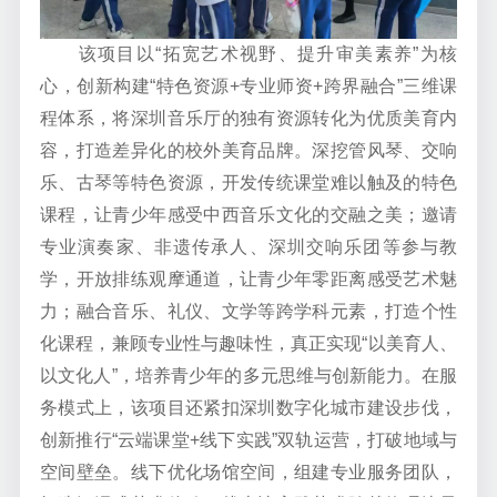
该项目以
“
拓宽艺术视野、提升审美素养
”
为核
心，创新构建
“
特色资源
+
专业师资
+
跨界融合
”
三维课
程体系，将深圳音乐厅的独有资源转化为优质美育内
容，打造差异化的校外美育品牌。深挖管风琴、交响
乐、古琴等特色资源，开发传统课堂难以触及的特色
课程，让青少年感受中西音乐文化的交融之美；邀请
专业演奏家、非遗传承人、深圳交响乐团等参与教
学，开放排练观摩通道，让青少年零距离感受艺术魅
力；融合音乐、礼仪、文学等跨学科元素，打造个性
化课程
，
兼顾专业性与趣味性，真正实现
“
以美育人、
以文化人
”
，培养青少年的多元思维与创新能力。在服
务模式上，该项目还紧扣深圳数字化城市建设步伐，
创新推行
“
云端课堂
+
线下实践
”
双轨运营，打破地域与
空间壁垒。线下优化场馆空间，组建专业服务团队，