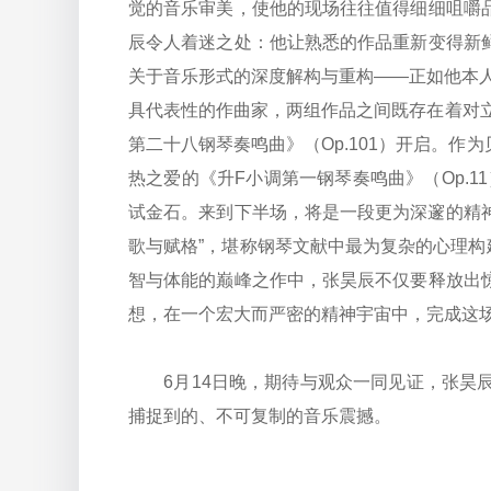
觉的音乐审美，使他的现场往往值得细细咀嚼
辰令人着迷之处：他让熟悉的作品重新变得新
关于音乐形式的深度解构与重构——正如他本
具代表性的作曲家，两组作品之间既存在着对立
第二十八钢琴奏鸣曲》（Op.101）开启。
热之爱的《升F小调第一钢琴奏鸣曲》（Op.1
试金石。来到下半场，将是一段更为深邃的精
歌与赋格”，堪称钢琴文献中最为复杂的心理
智与体能的巅峰之作中，张昊辰不仅要释放出
想，在一个宏大而严密的精神宇宙中，完成这
6月14日晚，期待与观众一同见证，张昊辰
捕捉到的、不可复制的音乐震撼。