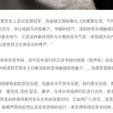
比赛历史上首位亚洲冠军，迅速确立国际舞台上的重要位置。不
到关注，并以他超凡的想象力、华丽的技巧、深刻的音乐感触感
中蕴含张力。正是这种兼具理性与分量的音乐气质，使他成为当代
以荣誉捍卫古典音乐的尊严。”
录音室专辑，其中近年发行的几张专辑均斩获《留声机》杂志“编
的精湛技艺更令人印象深刻的是他敏捷的想象力……他愿意冒险
家歌剧院管弦乐团、琉森音乐节管弦乐团、纽约爱乐乐团、费
普、雅尼克·涅杰-瑟贡、夏伊、马泽尔等指挥巨匠进行合作，更
，而是始终保持着对音乐文本的深度叩问。正如周广仁所言，张昊
、纵横声部的处理以及音色音响的设计，来支撑和强化音乐结构