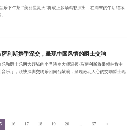
“音乐下午茶”“美丽星期天”将献上多场精彩演出，在周末的午后继续
陶。
马萨利斯携手深交，呈现中国风情的爵士交响
古典乐和爵士乐两大领域的小号演奏大师温顿·马萨利斯将带领林肯中
圳音乐厅，联袂深圳交响乐团同台献演，呈现激动人心的交响爵士现
的改编以及马萨利斯交响三部曲之一的《丛林》。
5
16
17
18
19
20
...
67
>