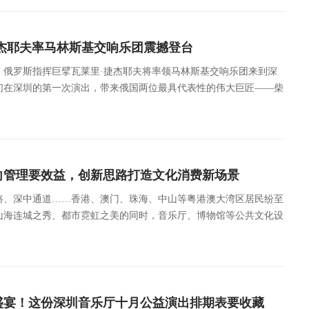
琴四手联弹等不同形式的演出，为市民带来丰富多样的“音乐周末”！
捷杰耶夫率马林斯基交响乐团震撼登台
半，俄罗斯指挥巨擘瓦莱里·捷杰耶夫将率领马林斯基交响乐团来到深
们在深圳的第一次演出，带来俄国两位最具代表性的伟大巨匠——柴
科维奇的两部经典作品，演绎最原汁原味的“俄罗斯之声”。
向管理要效益，创新思路打造文化消费新场景
路、深中通道……香港、澳门、珠海、中山等粤港澳大湾区居民纷至
山海连城之秀、都市霓虹之美的同时，音乐厅、博物馆等公共文化设
客、大湾区居民争相打卡、游览之地。
盛宴！这份深圳音乐厅十月公益演出排期表要收藏