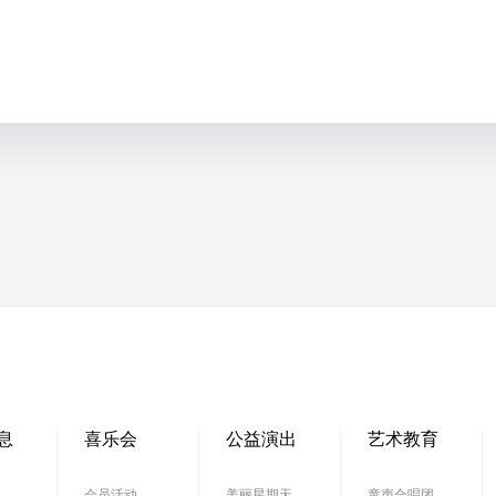
息
喜乐会
公益演出
艺术教育
会员活动
美丽星期天
童声合唱团