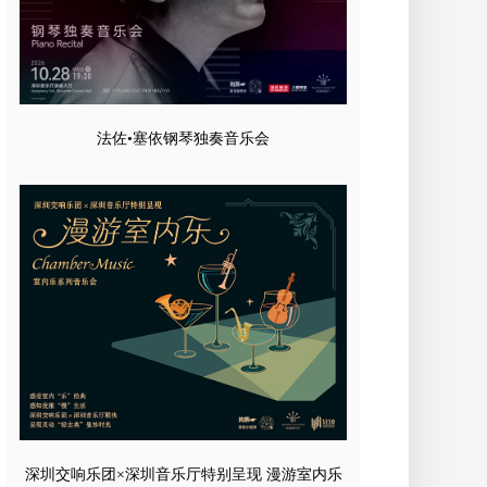
法佐•塞依钢琴独奏音乐会
深圳交响乐团×深圳音乐厅特别呈现 漫游室内乐