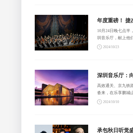
乐、尤克里里和钢
年度重磅！ 
10月24日晚七点
圳音乐厅，献上他
可夫斯基和肖斯塔
2024/10/23
深圳音乐厅：
高效通关、京九铁
沓来，在乐享鹏城
施也成为了访深游
2024/10/10
承包秋日听觉