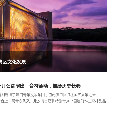
湾区文化发展
一月公益演出：音符涌动，描绘历史长卷
特别邀请了澳门青年交响乐团，值此澳门回归祖国25周年之际，
的舞台上一展青春风采。此次演出还将特别带来中国澳门作曲家林品晶
帆》——灵感源自中国澳门美术家陆曦的百米长幅作品《镜海归帆
描绘出岁月变迁中澳门的浮沉与沧桑。还有“音乐下午茶”将献上民