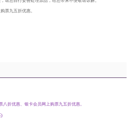
演，请您自行妥善处理票品，给您带来不便敬请谅解。
上购票九五折优惠。
购票八折优惠、银卡会员网上购票九五折优惠。
买）