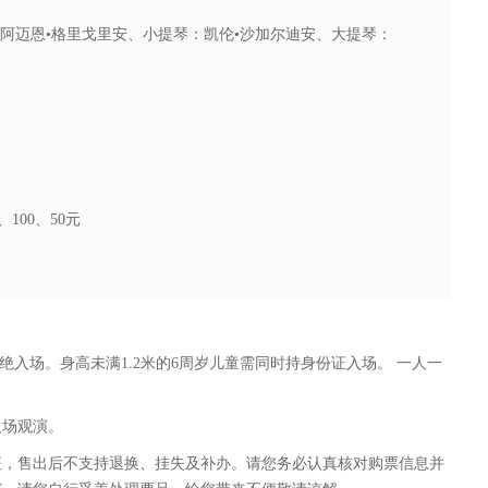
阿迈恩•格里戈里安、小提琴：凯伦•沙加尔迪安、大提琴：
、100、50元
绝入场。身高未满1.2米的6周岁儿童需同时持身份证入场。 一人一
入场观演。
征，售出后不支持退换、挂失及补办。请您务必认真核对购票信息并