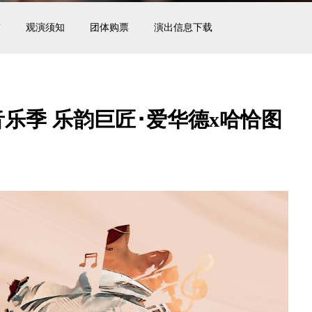
南
观演须知
团体购票
演出信息下载
25音乐季 乐韵巨匠･爱华德x哈恰图