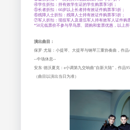
④学生折扣：持有效学生证的学生购票享5折；
⑤长者折扣：60岁以上长者持有效证件购票享5折；
⑥残障人士折扣：残障人士持有效证件购票享5折；
⑦军人折扣：现役军人及退伍军人持有效军人证件购票
*50元低票价不参与早鸟票、团购和套票优惠，以上
演出曲目：
保罗·尤翁：小提琴、大提琴与钢琴三重协奏曲，作品4
--中场休息--
安东·德沃夏克：e小调第九交响曲“自新大陆”，作品95
（曲目以演出当日为准）