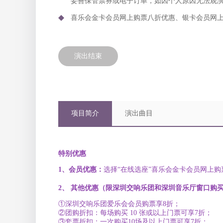
妥善保管票券或电子订单，如因个人原因无法观
喜乐会金卡会员网上购票八折优惠、银卡会员网
演出结束
项目简介
演出曲目
特别优惠
1、会员优惠：
选择“在线选座”喜乐会金卡会员网上
2、
其他优惠
（限深圳交响乐团和深圳音乐厅窗口购
①深圳交响乐团爱乐会会员购票享8折；
②团购折扣：每场购买 10 张或以上门票可享7折；
③套票折扣：一次购买10场及以上门票可享7折；