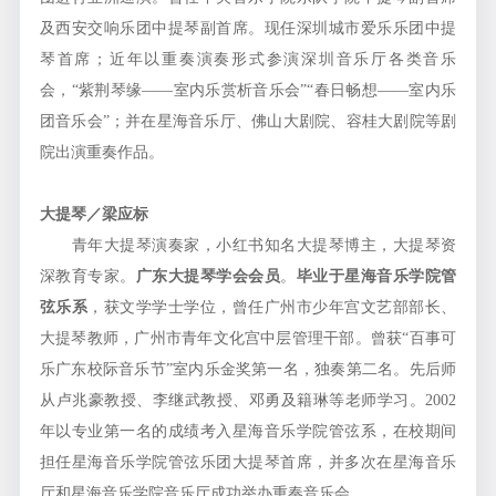
及西安交响乐团中提琴副首席。现任深圳城市爱乐乐团中提
琴首席；近年以重奏演奏形式参演深圳音乐厅各类音乐
会，“紫荆琴缘——室内乐赏析音乐会”“春日畅想——室内乐
团音乐会”；并在星海音乐厅、佛山大剧院、容桂大剧院等剧
院出演重奏作品。
大提琴／梁应标
青年大提琴演奏家，小红书知名大提琴博主，大提琴资
深教育专家。
广东大提琴学会会员
。
毕业于星海音乐学院管
弦乐系
，获文学学士学位，曾任广州市少年宫文艺部部长、
大提琴教师，广州市青年文化宫中层管理干部。曾获“百事可
乐广东校际音乐节”室内乐金奖第一名，独奏第二名。先后师
从卢兆豪教授、李继武教授、邓勇及籍琳等老师学习。2002
年以专业第一名的成绩考入星海音乐学院管弦系，在校期间
担任星海音乐学院管弦乐团大提琴首席，并多次在星海音乐
厅和星海音乐学院音乐厅成功举办重奏音乐会。