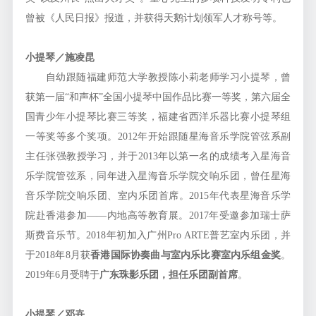
曾被《人民日报》报道，并获得天鹅计划领军人才称号等。
小提琴／施凌昆
自幼跟随福建师范大学教授陈小莉老师学习小提琴，曾
获第一届“和声杯”全国小提琴中国作品比赛一等奖，第六届全
国青少年小提琴比赛三等奖，福建省西洋乐器比赛小提琴组
一等奖等多个奖项。2012年开始跟随星海音乐学院管弦系副
主任张强教授学习，并于2013年以第一名的成绩考入星海音
乐学院管弦系，同年进入星海音乐学院交响乐团，曾任星海
音乐学院交响乐团、室内乐团首席。2015年代表星海音乐学
院赴香港参加——内地高等教育展。2017年受邀参加瑞士萨
斯费音乐节。2018年初加入广州Pro ARTE普艺室内乐团，并
于2018年8月获
香港国际协奏曲与室内乐比赛室内乐组金奖
。
2019年6月受聘于
广东珠影乐团，担任乐团副首席
。
小提琴／邓卉