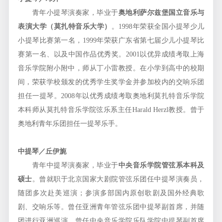
青年小提琴演奏家，毕业于
奥地利萨尔兹堡国立音乐与
表演大学（莫扎特音乐大学）
。1998年荣获全国小提琴少儿
小提琴比赛第一名，1999年荣获广东省第七届少儿小提琴比
赛第一名、以及中国作品优秀奖。2001以优异成绩考取上海
音乐学院附小附中，师从丁小雷教授。在小学到高中的校期
间，荣获学校颁发的优秀学生奖学金并参加校内的交响乐团
担任一提琴。2008年以优秀成绩考取奥地利莫扎特音乐学院
本科师从莫扎特音乐学院弦乐系主任Harald Herzl教授。曾于
奥地利青年乐团担任一提琴乐手。
中提琴／丘伊旎
青年中提琴演奏家，毕业于
中央音乐学院管弦系本科及
硕士
。曾就职于北京国家大剧院管弦乐团任中提琴演奏员，
随团多次赴美巡演；参演多部国内原创歌剧及国外经典歌
剧、交响乐等。曾任亚洲青年管弦乐团中提琴副首席，并随
团进行亚洲巡演。曾任中央音乐学院乐队学院中提琴副首席