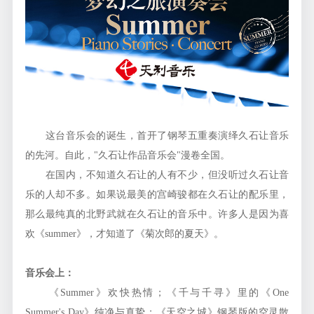
这台音乐会的诞生，首开了钢琴五重奏演绎久石让音乐
的先河。自此，"久石让作品音乐会"漫卷全国。
在国内，不知道久石让的人有不少，但没听过久石让音
乐的人却不多。如果说最美的宫崎骏都在久石让的配乐里，
那么最纯真的北野武就在久石让的音乐中。许多人是因为喜
欢《summer》，才知道了《菊次郎的夏天》。
音乐会上：
《Summer》欢快热情；《千与千寻》里的《One
Summer's Day》纯净与真挚；《天空之城》钢琴版的空灵散