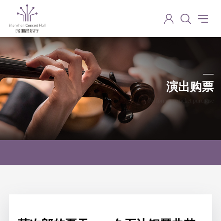
演出购票
Performance ticket purchase