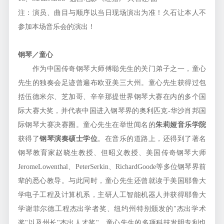
注：演员、曲目与顺序以当日现场演出为准！久石让本人不
参加本场音乐会的演出！
钢琴／童心
作为中国传奇钢琴大师傅聪先生的关门弟子之一，童心
先生的独奏会足迹曾遍布欧亚美三大州。童心先生获得过包
括伍德米尔、芝加哥、辛辛那提世界钢琴大赛在内的多个国
际大赛大奖，并代表中国进入钢琴界的奥利匹克-华沙肖邦国
际钢琴大赛决赛圈。童心先生在举世闻名的
朱莉娅音乐学院
获得了
钢琴演奏硕士学位
。在音乐的道路上，还得到了著名
钢琴教育家赵晓生教授、但昭义教授、美国传奇钢琴大师
JeromeLowenthal、PeterSerkin、RichardGoode等多位钢琴界前
辈的悉心教导。与此同时，童心先生还曾就读于美国耶鲁大
学电子工程及计算机系，主研人工智能机器人并获得耶鲁大
学谢菲尔德工程杰出学者奖、纽约州特别颁发的"杰出学术
奖"以及州长"杰出人才奖"。童心先生的多项科技发明专利也