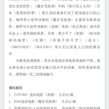
发出淡淡忧伤；《魔女宅急便》中的《海の见える街》（又
名《更替的四季》）那久违的童真打动了现场观众们的心
灵；钢琴和小提琴演奏的《魔女宅急便》主题音乐唯美动
听；钢琴与大提琴演奏的《龙猫》里的《风之甬道》成为音
乐会上一道亮丽的风景。当然，更少不了《龙猫》《哈尔的
移动城堡》《红猪》《坏孩子的天空》《花火》
《BROTHER》《BOLERO》等久石让脍炙人口的经典佳
作……
为避免混淆视听，音乐会现场没有电影画面的干扰，观
众将全身心的欣赏音乐家们高水平的演奏、聆听美妙的音
乐、感受独一无二的现场魅力。
演出曲目
1、TOTORO 选自电影《龙猫》 久石让/曲
2、KIKI选自电影《魔女宅急便》 久石让/曲
3、世界的约定/人生的旋转木马 选自电影《哈尔的移动城