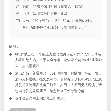
时间：2025年06月21日（星期六）19:30
地点：
深圳音乐厅五楼小剧场
票价：280（VIP）、180、80元（*最低两档票
价中的部分座位视线受阻，请谨慎购买。）
说明：
6周岁以上或1.2米以上儿童（凭身份证）凭票入场，其余
儿童谢绝入场。出于安全考虑，建议家长勿单独让儿童独
自一人入场观演。
演出票品非普通商品，具有时效性、稀缺性等特征，售出
后不支持退换、挂失及补办。请您务必认真核对购票信息
并妥善保管票券或电子订单，如因个人原因无法观演，请
您自行妥善处理票品，给您带来不便敬请谅解。
喜乐会会员网上购票九五折优惠。