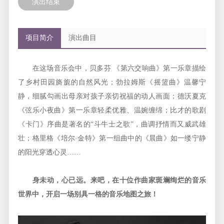
演出结束
项目简介
演出曲目
在这场音乐会中，贝多芬 《第六交响曲》第一乐章描绘
了乡村田园旖旎的自然风光；勃拉姆斯《摇篮曲》温馨宁
静，细腻勾画出母亲对孩子亲切祝福的动人画面；德沃夏克
《弦乐小夜曲》第一乐章轻柔优雅、温婉缠绵；比才的歌剧
《卡门》序曲是著名的“斗牛士之歌”，曲调抒情而又威武雄
壮；格里格《培尔·金特》第一组曲中的《晨曲》如一缕宁静
的阳光穿透心灵……
身未动，心已远。来吧，在十位作曲家斑斓绚烂的音乐
世界
中
，开启一场别具一格的音乐地图之旅！