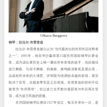
©Marco Borggreve
钢琴：拉法尔·布雷查兹
拉法尔·布雷查兹被公认为“当代最杰出的肖邦作品诠释者
之一”。2005年，他在华沙赢得第15届肖邦国际钢琴比赛金
奖，成为该比赛历史上唯一囊括所有奖项的选手，包括最佳
波兰舞曲、马祖卡舞曲、协奏曲、奏鸣曲演奏奖及观众奖，
达成前所未有的大满贯。评审团为强调他卓越的表现，甚至
取消了亚军，仅颁发季军及之后奖项。布雷查兹的胜利不仅
被誉为“肖邦再世”，也让波兰在齐默尔曼获奖30年后再次登
顶，成为波兰民族的骄傲。
肖邦国际钢琴比赛自1927年创立，每五年举办一次，是