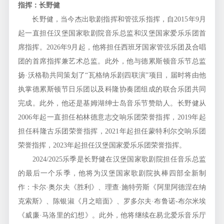
指挥：长野健
长野健，当今杰出歌剧指挥和管弦乐指挥，自2015年9月
起一直担任汉堡国家歌剧院音乐总监和汉堡国家爱乐乐团首
席指挥。2026年9月起，他将担任西班牙国家管弦乐团及合唱
团的首席指挥兼艺术总监。此外，他与德累斯顿音乐节总监
扬·沃格勒共同策划了“瓦格纳乐剧四联演”项目，届时将由他
执掌德累斯顿节日乐团以及科隆协奏团组成的联合乐团共同
完成。此外，他还是基姆湖绅士岛音乐节赞助人。长野健从
2006年起一直担任柏林德意志交响乐团荣誉指挥，2019年起
担任科隆古乐团荣誉指挥，2021年起担任蒙特利尔交响乐团
荣誉指挥，2023年起担任汉堡国家爱乐乐团荣誉指挥。
2024/2025乐季是长野健在汉堡国家歌剧院担任音乐总监
的最后一个乐季，他将为汉堡国家歌剧院执棒四部全新制
作：卡尔·奥尔夫《胜利》、理查·施特劳斯《阿里阿德涅在纳
克索斯》、陈银淑《月之暗面》、罗多尔夫·布鲁诺-布尔米埃
《威廉·马洛里的幻想》。此外，他将继续在易北爱乐音乐厅