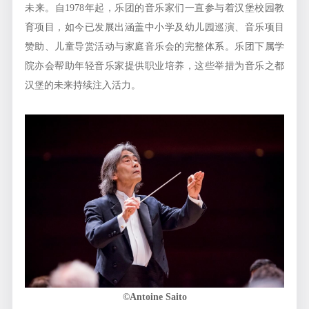
未来。自1978年起，乐团的音乐家们一直参与着汉堡校园教
育项目，如今已发展出涵盖中小学及幼儿园巡演、音乐项目
赞助、儿童导赏活动与家庭音乐会的完整体系。乐团下属学
院亦会帮助年轻音乐家提供职业培养，这些举措为音乐之都
汉堡的未来持续注入活力。
©Antoine Saito