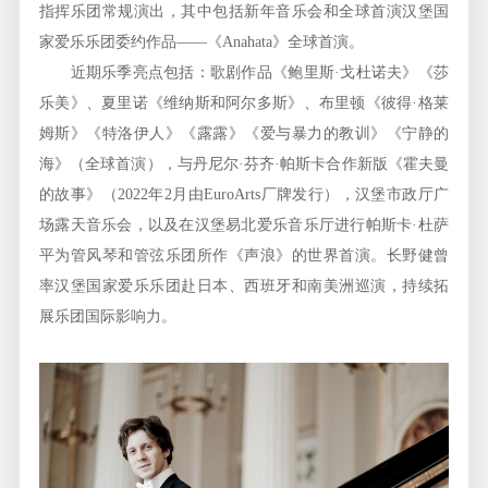
指挥乐团常规演出，其中包括新年音乐会和全球首演汉堡国
家爱乐乐团委约作品——《Anahata》全球首演。
近期乐季亮点包括：歌剧作品《鲍里斯·戈杜诺夫》《莎
乐美》、夏里诺《维纳斯和阿尔多斯》、布里顿《彼得·格莱
姆斯》《特洛伊人》《露露》《爱与暴力的教训》《宁静的
海》（全球首演），与丹尼尔·芬齐·帕斯卡合作新版《霍夫曼
的故事》（2022年2月由EuroArts厂牌发行），汉堡市政厅广
场露天音乐会，以及在汉堡易北爱乐音乐厅进行帕斯卡·杜萨
平为管风琴和管弦乐团所作《声浪》的世界首演。长野健曾
率汉堡国家爱乐乐团赴日本、西班牙和南美洲巡演，持续拓
展乐团国际影响力。