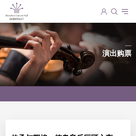
演出购票
Performance ticket purchase