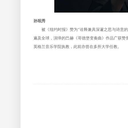
孙珉秀
被《纽约时报》赞为“诠释兼具深邃之思与诗意的真
遍及全球，演绎的巴赫《哥德堡变奏曲》作品广获赞誉
英格兰音乐学院执教，此前亦曾在多所大学任教。