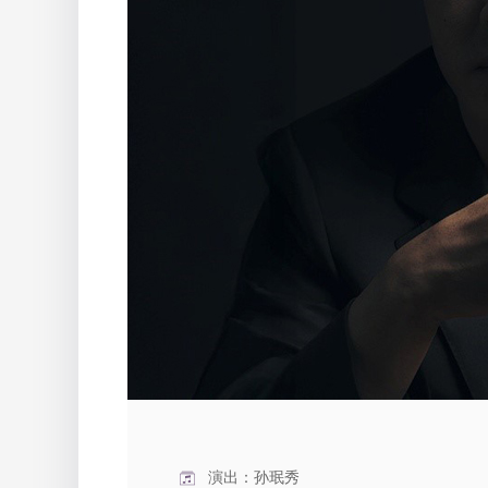
演出：孙珉秀