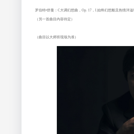
罗伯特•舒曼：C大调幻想曲，Op. 17，I.始终幻想般且热情洋溢
（另一首曲目内容待定）
（曲目以大师班现场为准）