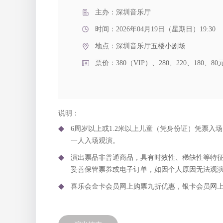
主办：深圳音乐厅
时间：2026年04月19日（星期日）19:30
地点：
深圳音乐厅五楼小剧场
票价：380（VIP）、280、220、18
说明：
6周岁以上或1.2米以上儿童（凭身份证）凭票
一人入场观演。
演出票品非普通商品，具有时效性、稀缺性等特
妥善保管票券或电子订单，如因个人原因无法观
喜乐会金卡会员网上购票九折优惠，银卡会员网