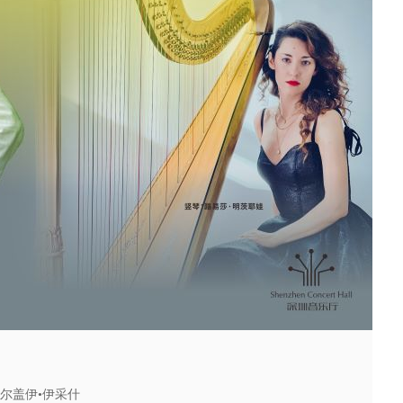
尔盖伊•伊采什