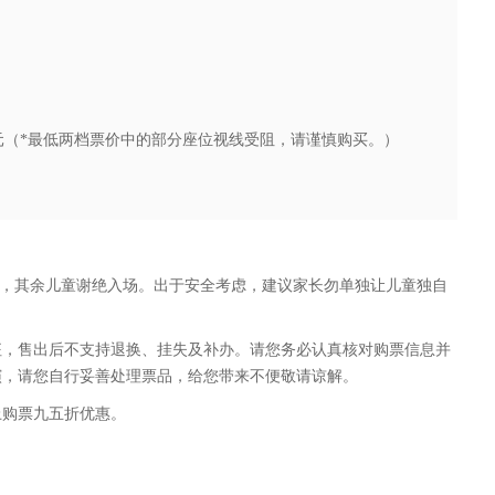
0、80元（*最低两档票价中的部分座位视线受阻，请谨慎购买。）
入场，其余儿童谢绝入场。出于安全考虑，建议家长勿单独让儿童独自
征，售出后不支持退换、挂失及补办。请您务必认真核对购票信息并
演，请您自行妥善处理票品，给您带来不便敬请谅解。
上购票九五折优惠。