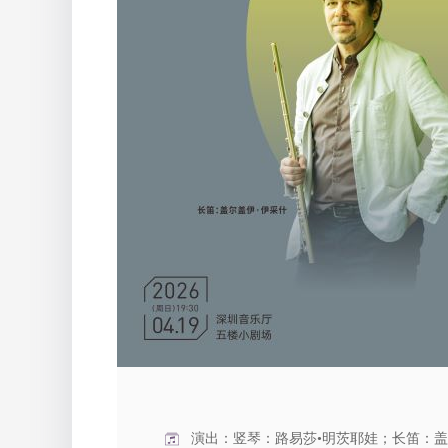
演出：竖琴：路易莎•明茨耶娃；长笛：盖