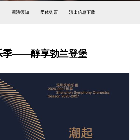
南
观演须知
团体购票
演出信息下载
27乐季——醇享勃兰登堡