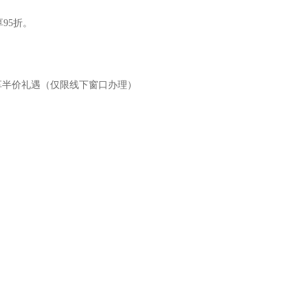
95折。
证享半价礼遇（仅限线下窗口办理）