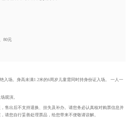
0、80元
绝入场。身高未满1.2米的6周岁儿童需同时持身份证入场。 一人一
入场观演。
征，售出后不支持退换、挂失及补办。请您务必认真核对购票信息并
演，请您自行妥善处理票品，给您带来不便敬请谅解。