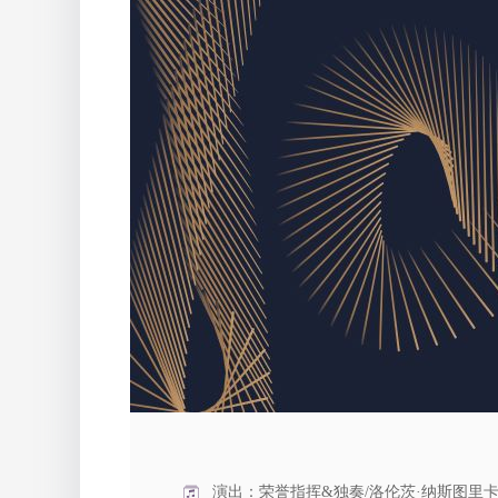
演出：荣誉指挥&独奏/洛伦茨·纳斯图里