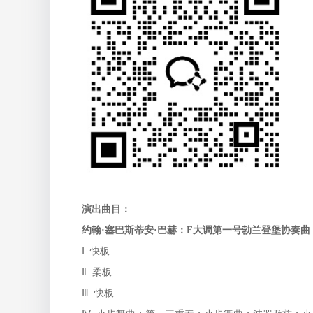
演出曲目：
约翰·塞巴斯蒂安·巴赫：
F
大调第一号勃兰登堡协奏曲
Ⅰ. 快板
Ⅱ. 柔板
Ⅲ. 快板