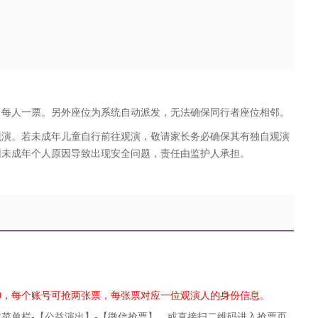
，每人一票。另外座位为系统自动派发，无法确保同行者座位相邻。
观演。若未成年儿童自行前往观演，敬请家长务必确保其有独自观演
因未成年个人原因导致出现安全问题，责任由监护人承担。
12:00，每个账号可抢两张票，每张票对应一位观演人的身份信息。
】下方菜单栏-【公益演出】-【微信抢票】，或直接扫二维码进入抢票页