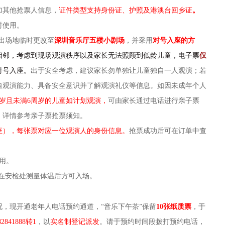
加其他抢票人信息，
证件类型支持身份证、护照及港澳台回乡证
。
对使用。
演出场地临时更改至
深圳音乐厅五楼小剧场
，并采用
对号入座的方
相邻，考虑到现场观演秩序以及家长无法照顾到低龄儿童，电子票
仅
对号入座。
出于安全考虑，建议家长勿单独让儿童独自一人观演；若
自观演能力、具备安全意识并了解观演礼仪等信息。如因未成年个人
周岁且未满6周岁的儿童如计划观演，
可由家长通过电话进行亲子票
，详情参考亲子票抢票须知。
座），每张票对应一位观演人的身份信息。
抢票成功后可在订单中查
用。
，在安检处测量体温后方可入场。
况，现开通老年人电话预约通道，“音乐下午茶”保留
10张纸质票
，于
841888转1
，以
实名制登记派发
。请于预约时间段拨打预约电话，