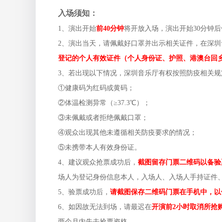
入场须知：
1、演出开始
前
40
分钟
将开放入场，演出开始30分钟
2、演出当天，请佩戴好口罩并出示相关证件，在深圳
登记的个人有效证件（个人身份证、护照、港澳台回
3、若出现以下情况，深圳音乐厅有权按照防疫相关规
①健康码为红码或黄码；
②体温检测异常（≥37.3℃）；
③未佩戴或者拒绝佩戴口罩；
④观众出现其他未遵循相关防疫要求的情况；
⑤未携带本人有效身份证。
4、建议观众抢票成功后，
截图留存门票二维码以备验
场人为登记身份信息本人，入场人、入场人手持证件
5、验票成功后，
请截图保存二维码门票在手机中，以
6、如因故无法到场，请最迟在
开演前
2
小时取消所抢
两个月内失去抢票资格。