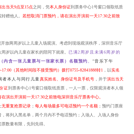
演出当天9点至15点
之间，凭
本人身份证
到票务中心1号窗口领取纸质
或转赠他人。
若想取消门票预约，请在演出开演前一天17:30之前致
现开放两周岁以上儿童入场观演。考虑到现场观演秩序，深圳音乐厅
六周岁以内儿童在家长的陪同下就座。
已满2周岁且未满6周岁的
（内含一张儿童票与一张家长票）名额预约
。
“音乐下午
0-17:00（其他时间段不接受预约）拨打0755-82841888转1
，以
实名
演者本人与同行儿童
真实姓名、身份证号及手机号
，并于
演出当天
份证
到票务中心1号窗口领取纸质票，一人一票，仅限观演者本人领
在演出开演前一天17:30之前致电深圳音乐厅票务中心。
上
无重复抢票记录
；
每人每场最多可电话预约一个名额
；预约门票座
者，将列入黑名单，两个月内不予电话预约；入场人、入场人身份
门票数量有限，先到先得。