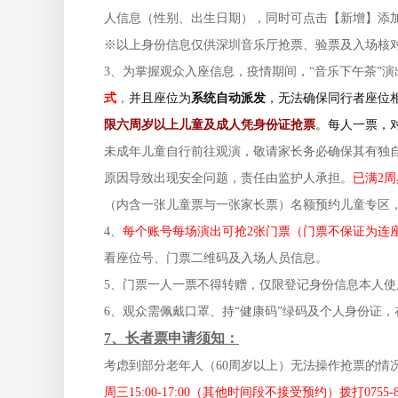
人信息（性别、出生日期），同时可点击【新增】添
※以上身份信息仅供深圳音乐厅抢票、验票及入场核
3、
为掌握观众入座信息，
疫情期间，“音乐下午茶”
式
，
并且座位为
系统自动派发
，无法确保同行者座位
限六周岁以上儿童及成人凭身份证抢票
。每人一票，
未成年儿童自行前往观演，敬请家长务必确保其有独
原因导致出现安全问题，责任由监护人承担。
已满2
（内含一张儿童票与一张家长票）名额预约儿童专区
4、
每个账号每场演出可抢2张门票（门票不保证为连
看座位号、门票二维码及入场人员信息。
5、门票一人一票不得转赠，仅限登记身份信息本人使
6、观众需佩戴口罩、持“健康码”绿码及个人身份证
7、长者票申请须知：
考虑到部分老年人（60周岁以上）无法操作抢票的情
周三15:00-17:00（其他时间段不接受预约）拨打0755-82