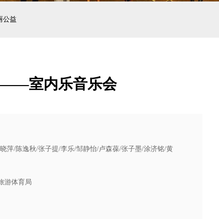
丽公益
缘——室内乐音乐会
ndweld/吴晓萍/陈逸秋/张子提/李乐/邹静怡/卢森葆/张子墨/涂济铭/黄
旅游体育局
）