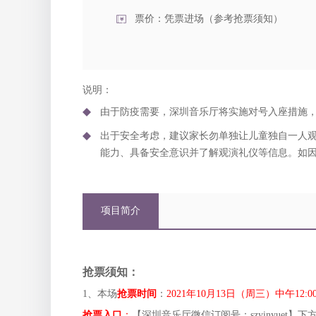
票价：凭票进场（参考抢票须知）
说明：
由于防疫需要，深圳音乐厅将实施对号入座措施
出于安全考虑，建议家长勿单独让儿童独自一人
能力、具备安全意识并了解观演礼仪等信息。如
项目简介
抢票须知：
1、本场
抢票时间
：
2021年10月13日（周三）中午
抢票入口
：
【深圳音乐厅微信订阅号：szyinyuet