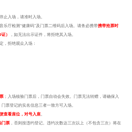
后停止入场，请准时入场。
音乐厅检测“健康码”及门票二维码后入场。请务必携带
携带
抢票时
乡证）
，如无法出示证件，将拒绝其入场。
定，拒绝观众入场：
票
；入场核验门票后，门票自动会失效。门票无法转赠，请确保入
、门票登记的实名信息三者一致方可入场。
便查看座位，对号入座
。
购门票
，否则按违约登记。违约次数达三次以上（不包含三次）将在