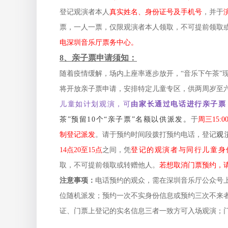
登记观演者本人
真实姓名、身份证号及手机号
，并于
票，一人一票，仅限观演者本人领取，不可提前领取
电深圳音乐厅票务中心。
8、亲子票申请须知：
随着疫情缓解，场内上座率逐步放开，“音乐下午茶”
将开放亲子票申请，安排特定儿童专区，供两周岁至
儿童如计划观演，可
由家长通过电话进行亲子票
茶”预留10个“亲子票”名额以供派发。
于
周三15:0
制登记派发
。请于预约时间段拨打预约电话，登记
观
14点20至15点
之间，凭
登记的观演者与同行儿童身
取，不可提前领取或转赠他人。
若想取消门票预约，请
注意事项：
电话预约的观众，需在深圳音乐厅公众号
位随机派发；预约一次不实身份信息或预约三次不来
证、门票上登记的实名信息三者一致方可入场观演；