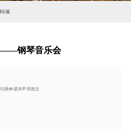
丽公益
典——钢琴音乐会
/闫庚伸/梁译尹/郭凯文