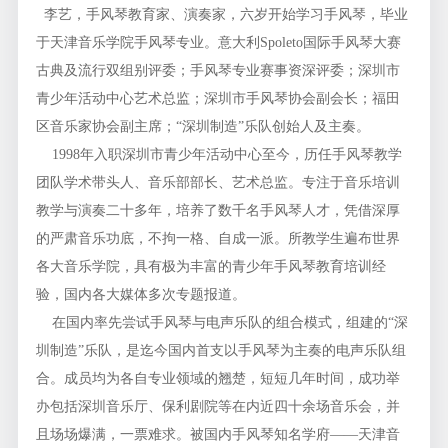
李艺，手风琴教育家、演奏家，六岁开始学习手风琴，毕业
于天津音乐学院手风琴专业。意大利Spoleto国际手风琴大赛
古典及流行双组别评委；手风琴专业赛事资深评委；深圳市
青少年活动中心艺术总监；深圳市手风琴协会副会长；福田
区音乐家协会副主席；“深圳制造”乐队创始人及主奏。
1998年入职深圳市青少年活动中心至今，历任手风琴教学
团队学术带头人、音乐部部长、艺术总监。专注于音乐培训
教学与演奏二十多年，培养了数千名手风琴人才，凭借深厚
的严肃音乐功底，不拘一格、自成一派。所教学生遍布世界
各大音乐学院，具有极为丰富的青少年手风琴教育培训经
验，国内各大媒体多次专题报道。
在国内率先尝试手风琴与电声乐队的组合模式，组建的“深
圳制造”乐队，是迄今国内首支以手风琴为主奏的电声乐队组
合。成员均为各自专业领域的翘楚，短短几年时间，成功举
办包括深圳音乐厅、保利剧院等在内近四十余场音乐会，并
且场场爆满，一票难求。被国内手风琴知名学府——天津音