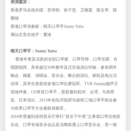
表演嘉宾：
香港罗马吉他乐团﹕苏伟智、徐子坚、卫颂霖、陈文萃、陈
耀雄
香港口琴演奏家﹕晴天口琴手Sunny Yatta
潮汕主音吉他手﹕董洛
晴天口琴手：Sunny Yatta
香港年青及活跃的全职口琴家、口琴导师，口琴乐团、合
唱团指挥。具有超过10年教学及过百场演出经验，参加周年
晚会、婚宴、演唱会、音乐会、舞台剧演出、邮轮及电台活
动等，其学生曾获得多项口琴比赛冠军。TVB Sunday靓声王
现场伴奏、CD录音口琴手，曾获邀到杭州、台湾、马来西
亚、日本演出。2013年创先河指挥马港韩三地口琴手组合参
与世界口琴节大合奏取得殿军。
2016年受邀到深圳音乐厅举行“音乐下午茶”之香港口琴吉他音
乐会、口琴专场音乐会以及当陶笛遇上口琴音乐会，受一致