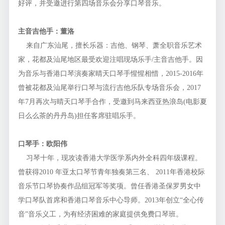
好评，并受邀进行第四场音乐会分享口琴音乐。
主音吉他手：董洛
来自广东汕尾，擅长乐器：吉他、钢琴、萧全职音乐艺术
家，花都及汕尾地区最受欢迎注唱现场乐手/主音吉他手。因
为音乐与香港口琴演奏家晴天口琴手惺惺相惜，2015-2016年
曾被花都及汕尾举行口琴与流行吉他乐队专场音乐会，2017
年7月再次与晴天口琴手合作，受邀到马来西亚热浪岛(电影夏
日么么茶的丹丹岛)担任客席驻唱乐手。
口琴手：欧阳伟
习琴十年，现攻读香港大学医学系内外全科四年级课程。
曾获得2010 年亚太口琴节青年独奏第三名、 2011年香港校际
音乐节口琴协奏作品组冠军等奖项。曾任香港圣保罗男女中
学口琴队首席和香港口琴音乐中心导师。2013年创立“全心传
音”音乐义工，为有经济困难的家庭提供免费口琴班。