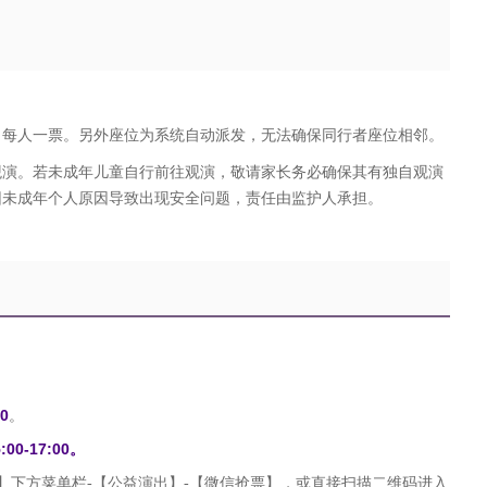
，每人一票。另外座位为系统自动派发，无法确保同行者座位相邻。
观演。若未成年儿童自行前往观演，敬请家长务必确保其有独自观演
因未成年个人原因导致出现安全问题，责任由监护人承担。
0
。
00-17:00。
】下方菜单栏
-
【公益演出】
-
【微信抢票】，或直接扫描二维码进入