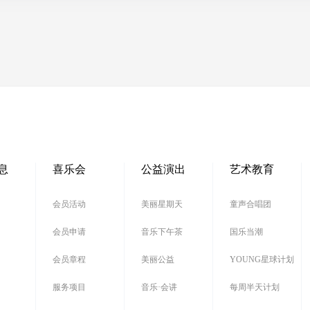
息
喜乐会
公益演出
艺术教育
会员活动
美丽星期天
童声合唱团
会员申请
音乐下午茶
国乐当潮
会员章程
美丽公益
YOUNG星球计划
服务项目
音乐·会讲
每周半天计划