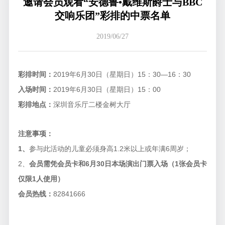
邀请会员观看“安德鲁•戴维斯爵士与BBC
交响乐团”彩排的中票名单
2019/06/27
彩排时间：
2019
年
6
月
30
日（星期日）
15
：
30—16
：
30
入场时间：
2019
年
6
月
30
日（星期日）
15
：
00
彩排地点：
深圳音乐厅二楼金树大厅
注意事项：
1
、
参与此活动的儿童必须身高
1.2
米以上或年满
6
周岁；
2
、
会员需凭会员卡和
6
月
30
日本场演出门票入场（
1
张会员卡
仅限
1
人使用）
会员热线：
82841666