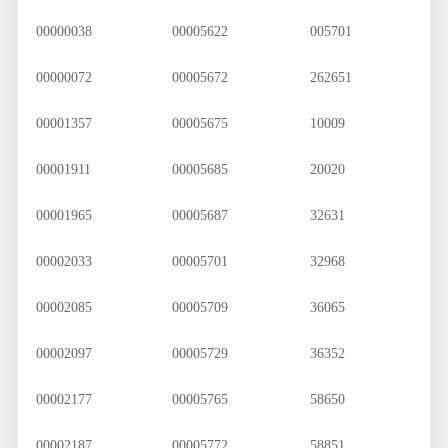
00000038
00005622
005701
00000072
00005672
262651
00001357
00005675
10009
00001911
00005685
20020
00001965
00005687
32631
00002033
00005701
32968
00002085
00005709
36065
00002097
00005729
36352
00002177
00005765
58650
00002187
00005772
58851