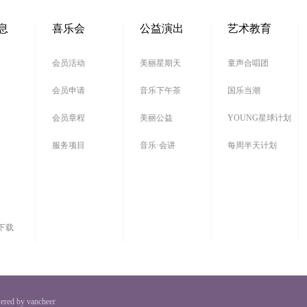
息
喜乐会
公益演出
艺术教育
会员活动
美丽星期天
童声合唱团
会员申请
音乐下午茶
国乐当潮
会员章程
美丽公益
YOUNG星球计划
服务项目
音乐·会讲
每周半天计划
下载
ered by vancheer