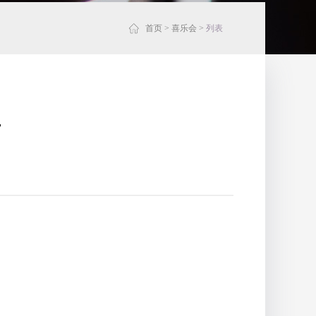
首页
>
喜乐会
>
列表
单