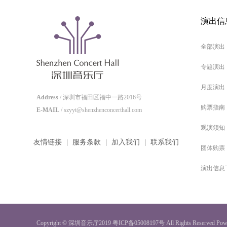
演出信
全部演出
专题演出
月度演出
Address
/ 深圳市福田区福中一路2016号
购票指南
E-MAIL
/ szyyt@shenzhenconcerthall.com
观演须知
友情链接
|
服务条款
|
加入我们
|
联系我们
团体购票
演出信息
Copyright © 深圳音乐厅2019
粤ICP备05008197号
All Rights Reserved
Pow