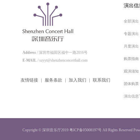
演出信
全部演出
专题演出
月度演出
Address
/ 深圳市福田区福中一路2016号
购票指南
E-MAIL
/ szyyt@shenzhenconcerthall.com
观演须知
友情链接
|
服务条款
|
加入我们
|
联系我们
团体购票
演出信息
Copyright © 深圳音乐厅2019
粤ICP备05008197号
All Rights Reserved
Pow