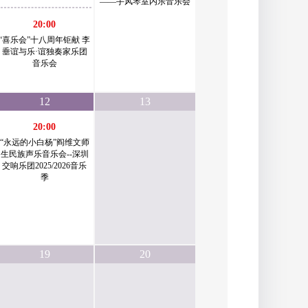
——手风琴室内乐音乐会
20:00
“喜乐会”十八周年钜献 李
垂谊与乐·谊独奏家乐团
音乐会
12
13
20:00
“永远的小白杨”阎维文师
生民族声乐音乐会--深圳
交响乐团2025/2026音乐
季
19
20