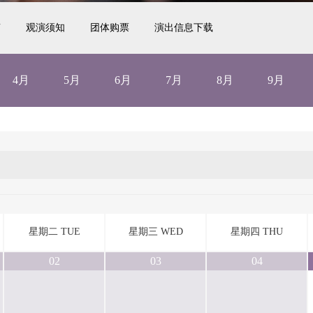
南
观演须知
团体购票
演出信息下载
4月
5月
6月
7月
8月
9月
星期二 TUE
星期三 WED
星期四 THU
02
03
04