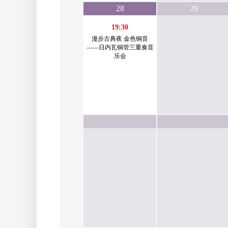
28
29
19:30
漫步古典夜 金色铜音
——日内瓦铜管三重奏音
乐会