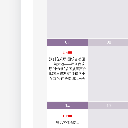
07
08
20:00
深圳音乐厅·国乐当潮 远
古与大地——深圳音乐
厅“小金树”多民族童声合
唱团与俄罗斯“彼得堡小
夜曲”室内合唱团音乐会
14
15
10:00
管风琴体验课 I