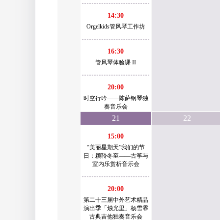
14:30
Orgelkids管风琴工作坊
16:30
管风琴体验课 II
20:00
时空行吟——陈萨钢琴独
奏音乐会
21
22
15:00
“美丽星期天”我们的节
日：颖聆冬至——古筝与
室内乐赏析音乐会
20:00
第二十三届中外艺术精品
演出季「烛光里」杨雪霏
古典吉他独奏音乐会