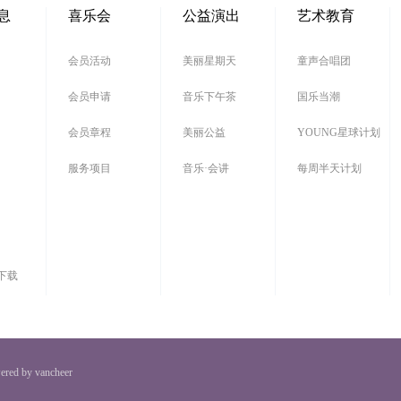
息
喜乐会
公益演出
艺术教育
会员活动
美丽星期天
童声合唱团
会员申请
音乐下午茶
国乐当潮
会员章程
美丽公益
YOUNG星球计划
服务项目
音乐·会讲
每周半天计划
下载
ered by vancheer