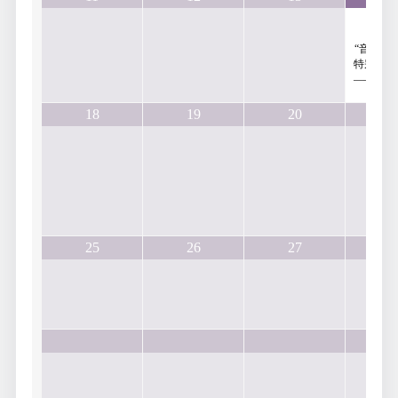
15
“音乐下
特别版：
——钢琴
音
18
19
20
2
25
26
27
2