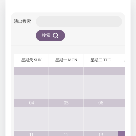
演出搜索
搜索
星期天 SUN
星期一 MON
星期二 TUE
星期三
04
05
06
0
11
12
13
1